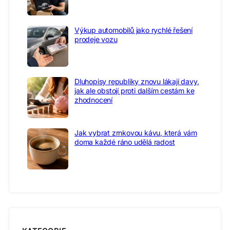
Výkup automobilů jako rychlé řešení
prodeje vozu
Dluhopisy republiky znovu lákají davy,
jak ale obstojí proti dalším cestám ke
zhodnocení
Jak vybrat zrnkovou kávu, která vám
doma každé ráno udělá radost