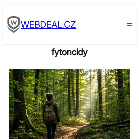
Skip
to
WEBDEAL.CZ
content
fytoncidy