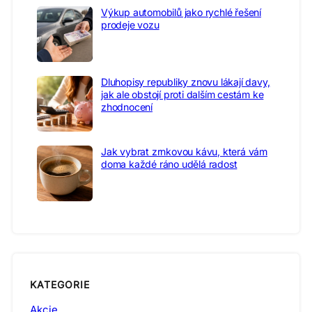
Výkup automobilů jako rychlé řešení
prodeje vozu
Dluhopisy republiky znovu lákají davy,
jak ale obstojí proti dalším cestám ke
zhodnocení
Jak vybrat zrnkovou kávu, která vám
doma každé ráno udělá radost
KATEGORIE
Akcie