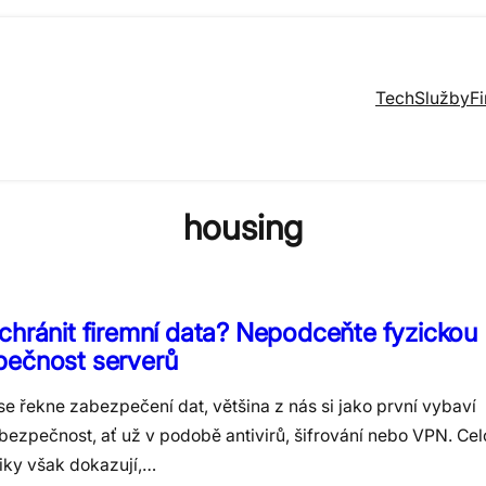
Tech
Služby
F
housing
chránit firemní data? Nepodceňte fyzickou
pečnost serverů
e řekne zabezpečení dat, většina z nás si jako první vybaví
bezpečnost, ať už v podobě antivirů, šifrování nebo VPN. Ce
tiky však dokazují,…