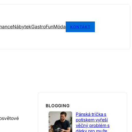
inance
Nábytek
Gastro
Fun
Móda
KONTAKT
BLOGGING
Pánská trička s
losvětové
potiskem vyřeší
věčný problém s
dárky pro muže