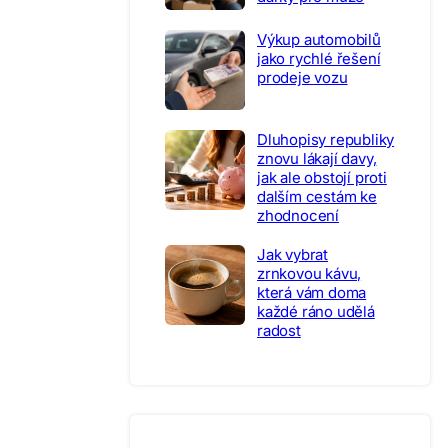
Výkup automobilů
jako rychlé řešení
prodeje vozu
Dluhopisy republiky
znovu lákají davy,
jak ale obstojí proti
dalším cestám ke
zhodnocení
Jak vybrat
zrnkovou kávu,
která vám doma
každé ráno udělá
radost