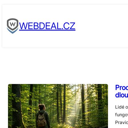
Skip
to
WEBDEAL.CZ
content
Proc
dlo
Lidé o
fungov
Pravi