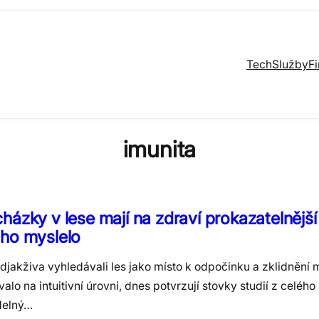
Tech
Služby
F
imunita
házky v lese mají na zdraví prokazatelnější 
uho myslelo
djakživa vyhledávali les jako místo k odpočinku a zklidnění m
alo na intuitivní úrovni, dnes potvrzují stovky studií z celého
delný…