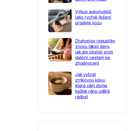
Výkup automobilů
jako rychlé řešení
prodeje vozu
Dluhopisy republiky
znovu lákají davy,
jak ale obstojí proti
dalším cestám ke
zhodnocení
Jak vybrat
zrnkovou kávu,
která vám doma
každé ráno udělá
radost