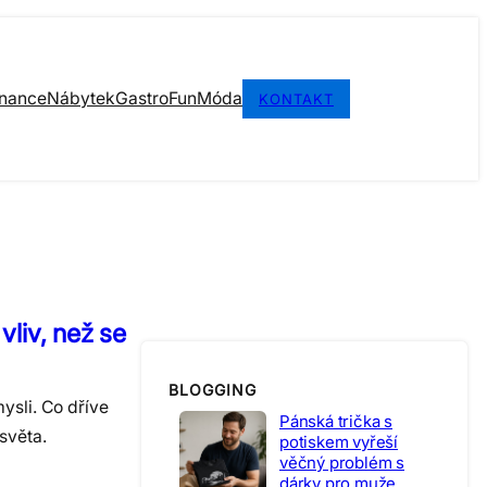
inance
Nábytek
Gastro
Fun
Móda
KONTAKT
vliv, než se
BLOGGING
ysli. Co dříve
Pánská trička s
 světa.
potiskem vyřeší
věčný problém s
dárky pro muže