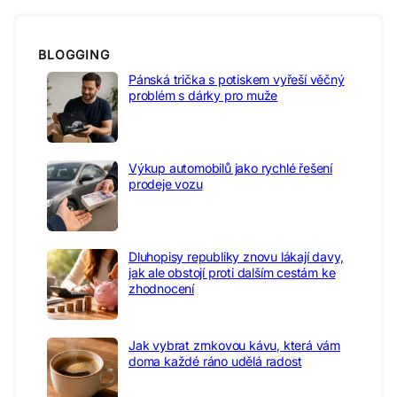
BLOGGING
Pánská trička s potiskem vyřeší věčný
problém s dárky pro muže
Výkup automobilů jako rychlé řešení
prodeje vozu
Dluhopisy republiky znovu lákají davy,
jak ale obstojí proti dalším cestám ke
zhodnocení
Jak vybrat zrnkovou kávu, která vám
doma každé ráno udělá radost