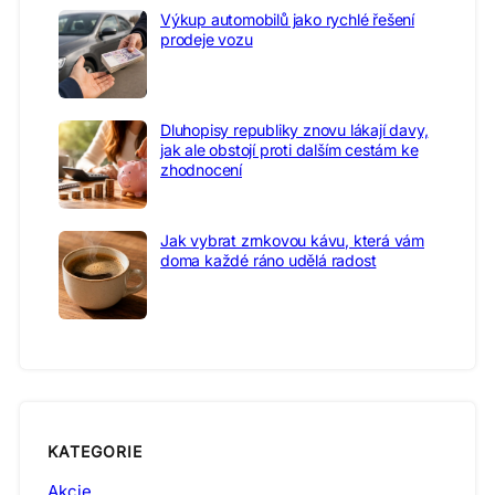
Výkup automobilů jako rychlé řešení
prodeje vozu
Dluhopisy republiky znovu lákají davy,
jak ale obstojí proti dalším cestám ke
zhodnocení
Jak vybrat zrnkovou kávu, která vám
doma každé ráno udělá radost
KATEGORIE
Akcie