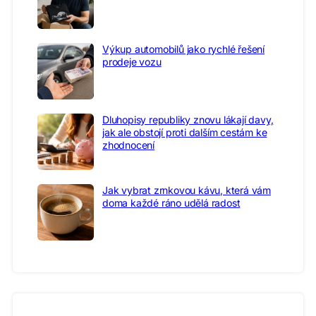
Výkup automobilů jako rychlé řešení
prodeje vozu
Dluhopisy republiky znovu lákají davy,
jak ale obstojí proti dalším cestám ke
zhodnocení
Jak vybrat zrnkovou kávu, která vám
doma každé ráno udělá radost