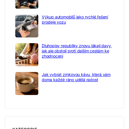
Výkup automobilů jako rychlé řešení
prodeje vozu
Dluhopisy republiky znovu lákají davy,
jak ale obstojí proti dalším cestám ke
zhodnocení
Jak vybrat zrnkovou kávu, která vám
doma každé ráno udělá radost