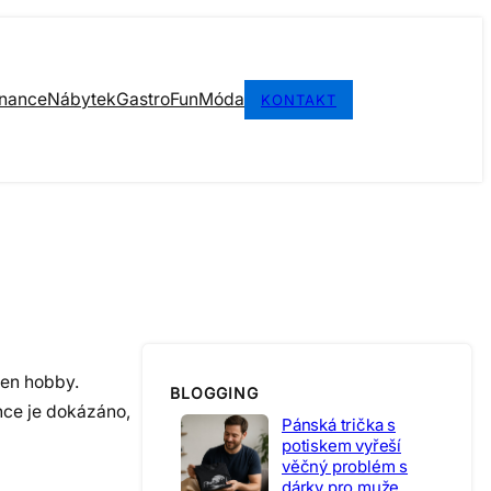
inance
Nábytek
Gastro
Fun
Móda
KONTAKT
jen hobby.
BLOGGING
once je dokázáno,
Pánská trička s
potiskem vyřeší
věčný problém s
dárky pro muže