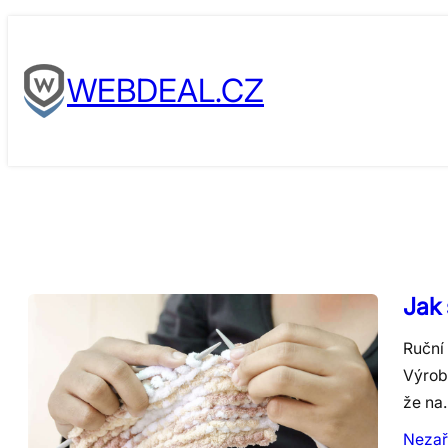
Skip
to
WEBDEAL.CZ
content
Jak 
Ruční 
Výrobk
že na
Nezař