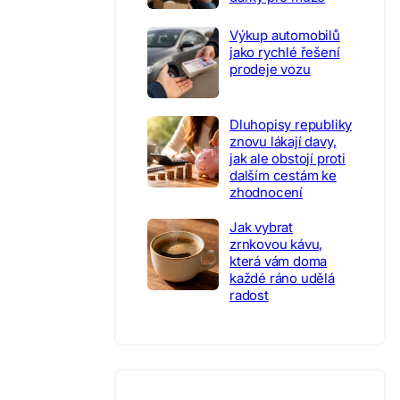
Výkup automobilů
jako rychlé řešení
prodeje vozu
Dluhopisy republiky
znovu lákají davy,
jak ale obstojí proti
dalším cestám ke
zhodnocení
Jak vybrat
zrnkovou kávu,
která vám doma
každé ráno udělá
radost