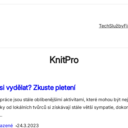
Tech
Služby
F
KnitPro
si vydělat? Zkuste pletení
práce jsou stále oblíbenějšími aktivitami, které mohou být ne
y od lokálních tvůrců si získávají stále větší sympatie, dok
…
azené
24.3.2023