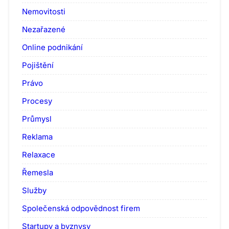
Nemovitosti
Nezařazené
Online podnikání
Pojištění
Právo
Procesy
Průmysl
Reklama
Relaxace
Řemesla
Služby
Společenská odpovědnost firem
Startupy a byznysy