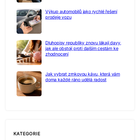
Výkup automobilů jako rychlé řešení
prodeje vozu
Dluhopisy republiky znovu lákají davy,
jak ale obstojí proti dalším cestám ke
zhodnocení
Jak vybrat zrnkovou kávu, která vám
doma každé ráno udělá radost
KATEGORIE