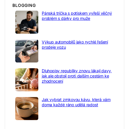
BLOGGING
Pánská trička s potiskem vyřeší věčný
problém s dárky pro muže
Výkup automobilů jako rychlé řešení
prodeje vozu
Dluhopisy republiky znovu lákají davy,
jak ale obstojí proti dalším cestám ke
zhodnocení
Jak vybrat zrnkovou kávu, která vám
doma každé ráno udělá radost