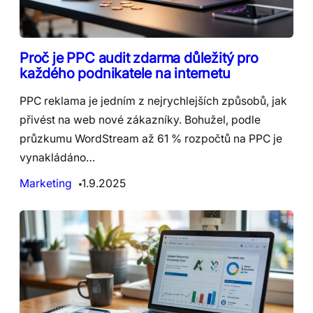
Proč je PPC audit zdarma důležitý pro
každého podnikatele na internetu
PPC reklama je jedním z nejrychlejších způsobů, jak
přivést na web nové zákazníky. Bohužel, podle
průzkumu WordStream až 61 % rozpočtů na PPC je
vynakládáno…
Marketing
1.9.2025