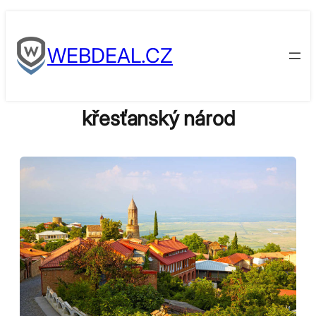
Skip
to
WEBDEAL.CZ
content
křesťanský národ