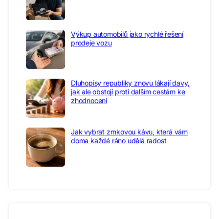
Výkup automobilů jako rychlé řešení
prodeje vozu
Dluhopisy republiky znovu lákají davy,
jak ale obstojí proti dalším cestám ke
zhodnocení
Jak vybrat zrnkovou kávu, která vám
doma každé ráno udělá radost