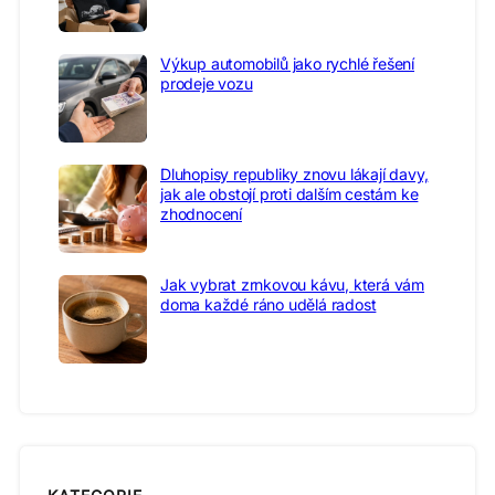
Výkup automobilů jako rychlé řešení
prodeje vozu
Dluhopisy republiky znovu lákají davy,
jak ale obstojí proti dalším cestám ke
zhodnocení
Jak vybrat zrnkovou kávu, která vám
doma každé ráno udělá radost