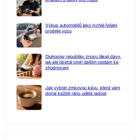
Výkup automobilů jako rychlé řešení
prodeje vozu
Dluhopisy republiky znovu lákají davy,
jak ale obstojí proti dalším cestám ke
zhodnocení
Jak vybrat zrnkovou kávu, která vám
doma každé ráno udělá radost