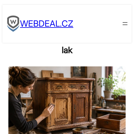
Skip
to
WEBDEAL.CZ
content
lak