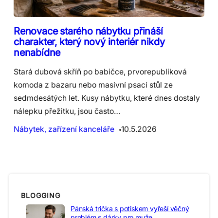
Renovace starého nábytku přináší
charakter, který nový interiér nikdy
nenabídne
Stará dubová skříň po babičce, prvorepubliková
komoda z bazaru nebo masivní psací stůl ze
sedmdesátých let. Kusy nábytku, které dnes dostaly
nálepku přežitku, jsou často…
Nábytek, zařízení kanceláře
10.5.2026
BLOGGING
Pánská trička s potiskem vyřeší věčný
problém s dárky pro muže