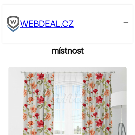
Skip
to
WEBDEAL.CZ
content
místnost