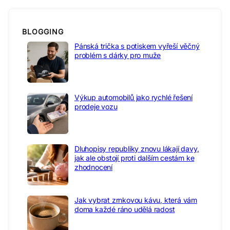
BLOGGING
Pánská trička s potiskem vyřeší věčný
problém s dárky pro muže
Výkup automobilů jako rychlé řešení
prodeje vozu
Dluhopisy republiky znovu lákají davy,
jak ale obstojí proti dalším cestám ke
zhodnocení
Jak vybrat zrnkovou kávu, která vám
doma každé ráno udělá radost