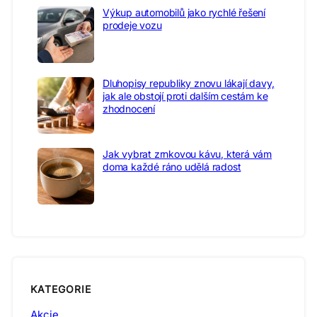
Výkup automobilů jako rychlé řešení
prodeje vozu
Dluhopisy republiky znovu lákají davy,
jak ale obstojí proti dalším cestám ke
zhodnocení
Jak vybrat zrnkovou kávu, která vám
doma každé ráno udělá radost
KATEGORIE
Akcie