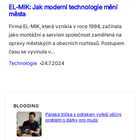
EL-MIK: Jak moderní technologie mění
města
Firma EL-MIK, která vznikla v roce 1994, začínala
jako montážní a servisní společnost zaměřená na
opravy městských a obecních rozhlasů. Postupem
času se vyvinula v…
Technologie
24.7.2024
BLOGGING
Pánská trička s potiskem vyřeší věčný
problém s dárky pro muže