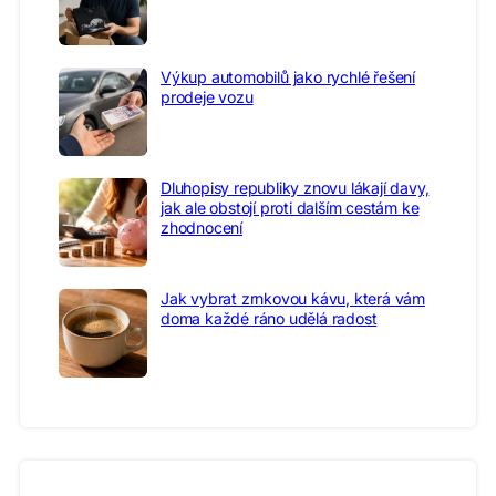
Výkup automobilů jako rychlé řešení
prodeje vozu
Dluhopisy republiky znovu lákají davy,
jak ale obstojí proti dalším cestám ke
zhodnocení
Jak vybrat zrnkovou kávu, která vám
doma každé ráno udělá radost