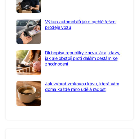
Výkup automobilů jako rychlé řešení
prodeje vozu
Dluhopisy republiky znovu lákají davy,
jak ale obstojí proti dalším cestám ke
zhodnocení
Jak vybrat zrnkovou kávu, která vám
doma každé ráno udělá radost