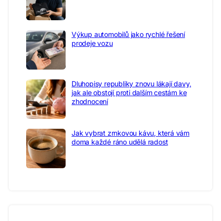
Výkup automobilů jako rychlé řešení
prodeje vozu
Dluhopisy republiky znovu lákají davy,
jak ale obstojí proti dalším cestám ke
zhodnocení
Jak vybrat zrnkovou kávu, která vám
doma každé ráno udělá radost