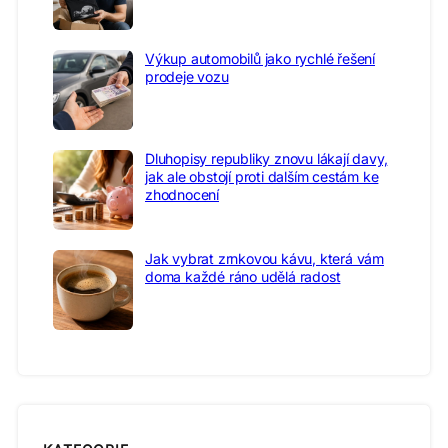
Výkup automobilů jako rychlé řešení
prodeje vozu
Dluhopisy republiky znovu lákají davy,
jak ale obstojí proti dalším cestám ke
zhodnocení
Jak vybrat zrnkovou kávu, která vám
doma každé ráno udělá radost