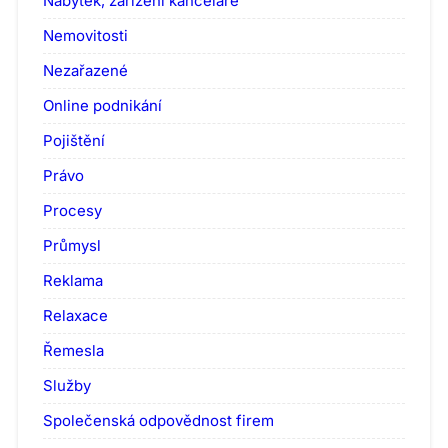
Nábytek, zařízení kanceláře
Nemovitosti
Nezařazené
Online podnikání
Pojištění
Právo
Procesy
Průmysl
Reklama
Relaxace
Řemesla
Služby
Společenská odpovědnost firem