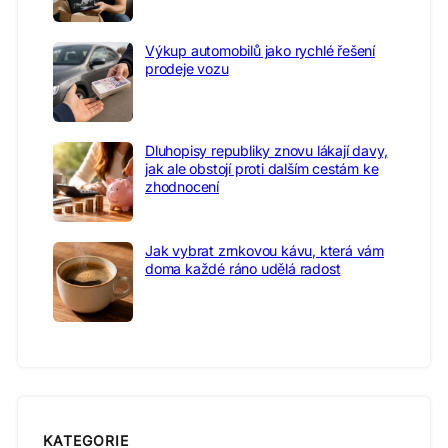
Výkup automobilů jako rychlé řešení
prodeje vozu
Dluhopisy republiky znovu lákají davy,
jak ale obstojí proti dalším cestám ke
zhodnocení
Jak vybrat zrnkovou kávu, která vám
doma každé ráno udělá radost
KATEGORIE