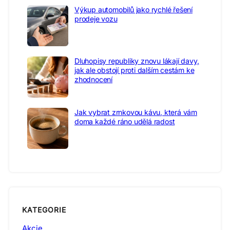
Výkup automobilů jako rychlé řešení
prodeje vozu
Dluhopisy republiky znovu lákají davy,
jak ale obstojí proti dalším cestám ke
zhodnocení
Jak vybrat zrnkovou kávu, která vám
doma každé ráno udělá radost
KATEGORIE
Akcie