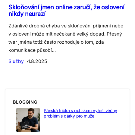
Skloňování jmen online zaručí, že oslovení
nikdy neurazí
Zdánlivě drobná chyba ve skloňování příjmení nebo
v oslovení může mít nečekaně velký dopad. Přesný
tvar jména totiž často rozhoduje o tom, zda
komunikace působí…
Služby
1.8.2025
BLOGGING
Pánská trička s potiskem vyřeší věčný
problém s dárky pro muže