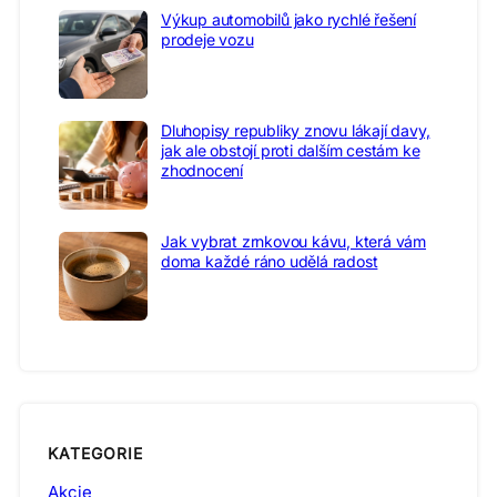
Výkup automobilů jako rychlé řešení
prodeje vozu
Dluhopisy republiky znovu lákají davy,
jak ale obstojí proti dalším cestám ke
zhodnocení
Jak vybrat zrnkovou kávu, která vám
doma každé ráno udělá radost
KATEGORIE
Akcie