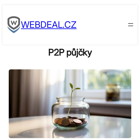
Skip
to
WEBDEAL.CZ
content
P2P půjčky