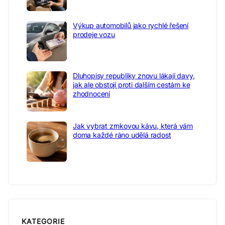
Výkup automobilů jako rychlé řešení
prodeje vozu
Dluhopisy republiky znovu lákají davy,
jak ale obstojí proti dalším cestám ke
zhodnocení
Jak vybrat zrnkovou kávu, která vám
doma každé ráno udělá radost
KATEGORIE