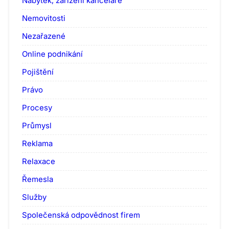
Nábytek, zařízení kanceláře
Nemovitosti
Nezařazené
Online podnikání
Pojištění
Právo
Procesy
Průmysl
Reklama
Relaxace
Řemesla
Služby
Společenská odpovědnost firem