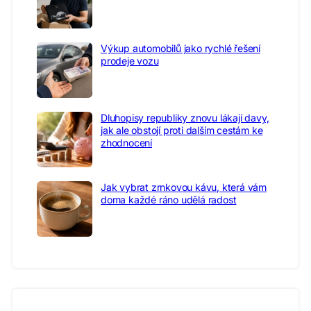
Výkup automobilů jako rychlé řešení
prodeje vozu
Dluhopisy republiky znovu lákají davy,
jak ale obstojí proti dalším cestám ke
zhodnocení
Jak vybrat zrnkovou kávu, která vám
doma každé ráno udělá radost