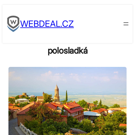
Skip
to
WEBDEAL.CZ
content
polosladká