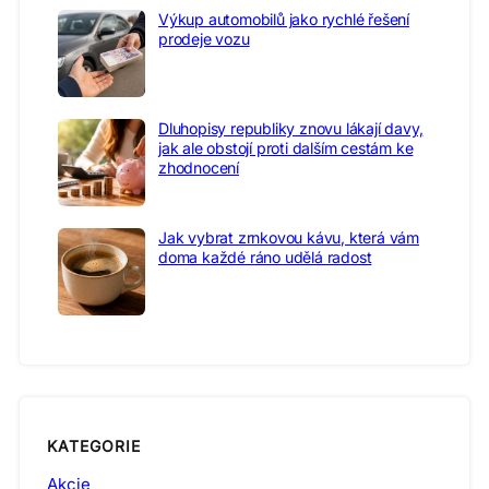
Výkup automobilů jako rychlé řešení
prodeje vozu
Dluhopisy republiky znovu lákají davy,
jak ale obstojí proti dalším cestám ke
zhodnocení
Jak vybrat zrnkovou kávu, která vám
doma každé ráno udělá radost
KATEGORIE
Akcie