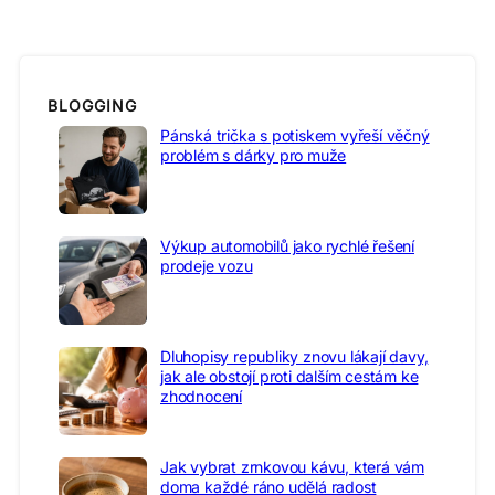
BLOGGING
Pánská trička s potiskem vyřeší věčný
problém s dárky pro muže
Výkup automobilů jako rychlé řešení
prodeje vozu
Dluhopisy republiky znovu lákají davy,
jak ale obstojí proti dalším cestám ke
zhodnocení
Jak vybrat zrnkovou kávu, která vám
doma každé ráno udělá radost