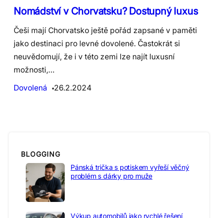
Nomádství v Chorvatsku? Dostupný luxus
Češi mají Chorvatsko ještě pořád zapsané v paměti
jako destinaci pro levné dovolené. Častokrát si
neuvědomují, že i v této zemi lze najít luxusní
možnosti,…
Dovolená
26.2.2024
BLOGGING
Pánská trička s potiskem vyřeší věčný
problém s dárky pro muže
Výkup automobilů jako rychlé řešení