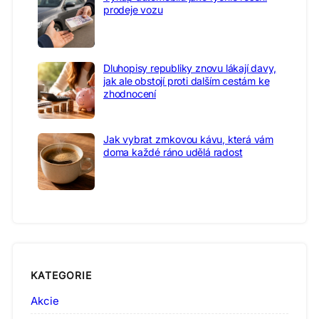
prodeje vozu
Dluhopisy republiky znovu lákají davy,
jak ale obstojí proti dalším cestám ke
zhodnocení
Jak vybrat zrnkovou kávu, která vám
doma každé ráno udělá radost
KATEGORIE
Akcie