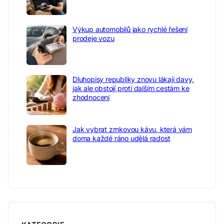
Výkup automobilů jako rychlé řešení
prodeje vozu
Dluhopisy republiky znovu lákají davy,
jak ale obstojí proti dalším cestám ke
zhodnocení
Jak vybrat zrnkovou kávu, která vám
doma každé ráno udělá radost