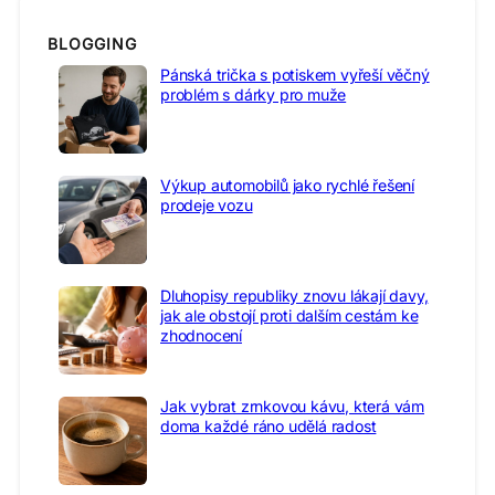
BLOGGING
Pánská trička s potiskem vyřeší věčný
problém s dárky pro muže
Výkup automobilů jako rychlé řešení
prodeje vozu
Dluhopisy republiky znovu lákají davy,
jak ale obstojí proti dalším cestám ke
zhodnocení
Jak vybrat zrnkovou kávu, která vám
doma každé ráno udělá radost