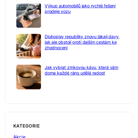
Výkup automobilů jako rychlé řešení
prodeje vozu
Dluhopisy republiky znovu lákají davy,
jak ale obstojí proti dalším cestám ke
zhodnocení
Jak vybrat zrnkovou kávu, která vám
doma každé ráno udělá radost
KATEGORIE
Akcie