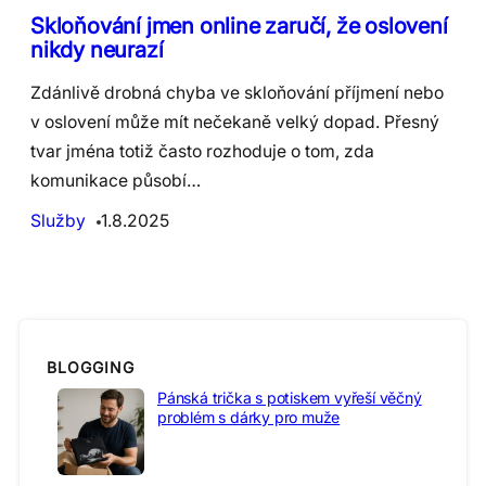
Skloňování jmen online zaručí, že oslovení
nikdy neurazí
Zdánlivě drobná chyba ve skloňování příjmení nebo
v oslovení může mít nečekaně velký dopad. Přesný
tvar jména totiž často rozhoduje o tom, zda
komunikace působí…
Služby
1.8.2025
BLOGGING
Pánská trička s potiskem vyřeší věčný
problém s dárky pro muže