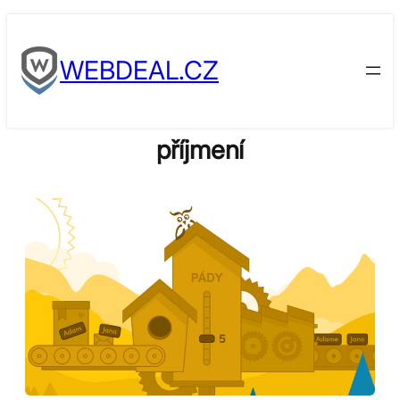
Skip
to
WEBDEAL.CZ
content
příjmení