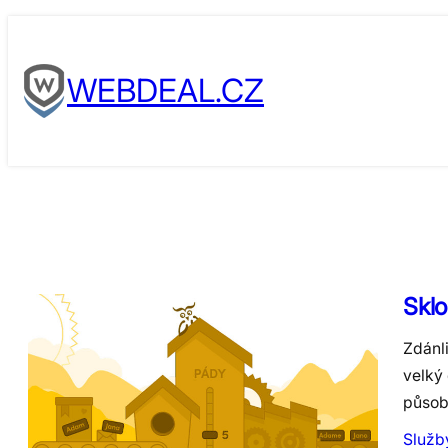
Skip
to
WEBDEAL.CZ
content
Sklo
Zdánl
velký
působ
Služb