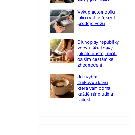
Výkup automobilů
jako rychlé řešení
prodeje vozu
Dluhopisy republiky
znovu lákají davy,
jak ale obstojí proti
dalším cestám ke
zhodnocení
Jak vybrat
zrnkovou kávu,
která vám doma
každé ráno udělá
radost