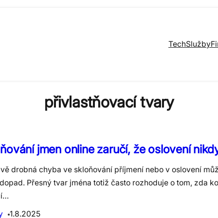
Tech
Služby
F
přivlastňovací tvary
ňování jmen online zaručí, že oslovení nikd
ivě drobná chyba ve skloňování příjmení nebo v oslovení mů
 dopad. Přesný tvar jména totiž často rozhoduje o tom, zda 
í…
y
1.8.2025