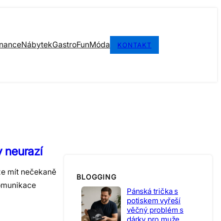
inance
Nábytek
Gastro
Fun
Móda
KONTAKT
y neurazí
že mít nečekaně
BLOGGING
komunikace
Pánská trička s
potiskem vyřeší
věčný problém s
dárky pro muže