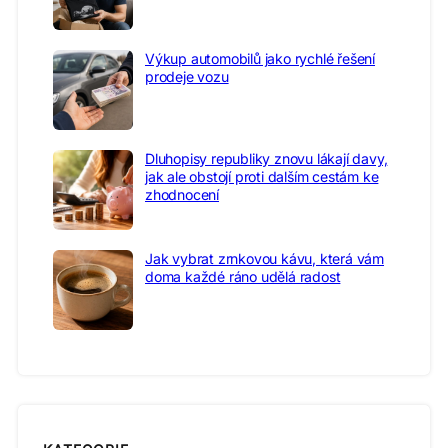
Výkup automobilů jako rychlé řešení
prodeje vozu
Dluhopisy republiky znovu lákají davy,
jak ale obstojí proti dalším cestám ke
zhodnocení
Jak vybrat zrnkovou kávu, která vám
doma každé ráno udělá radost