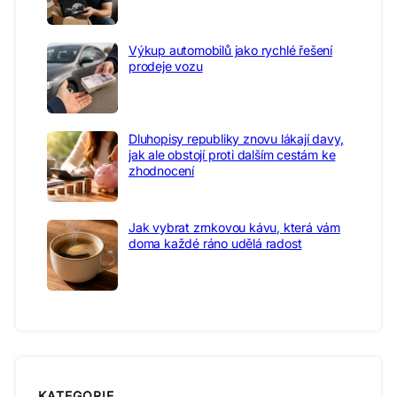
Výkup automobilů jako rychlé řešení
prodeje vozu
Dluhopisy republiky znovu lákají davy,
jak ale obstojí proti dalším cestám ke
zhodnocení
Jak vybrat zrnkovou kávu, která vám
doma každé ráno udělá radost
KATEGORIE