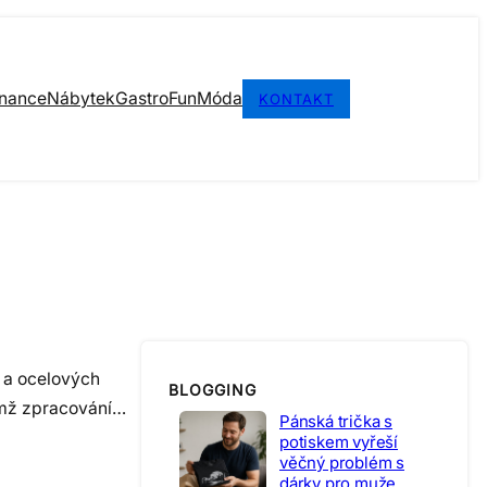
inance
Nábytek
Gastro
Fun
Móda
KONTAKT
h a ocelových
BLOGGING
nimž zpracování…
Pánská trička s
potiskem vyřeší
věčný problém s
dárky pro muže