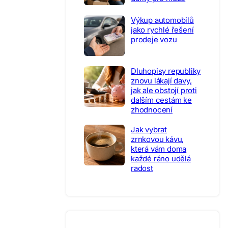
Výkup automobilů
jako rychlé řešení
prodeje vozu
Dluhopisy republiky
znovu lákají davy,
jak ale obstojí proti
dalším cestám ke
zhodnocení
Jak vybrat
zrnkovou kávu,
která vám doma
každé ráno udělá
radost