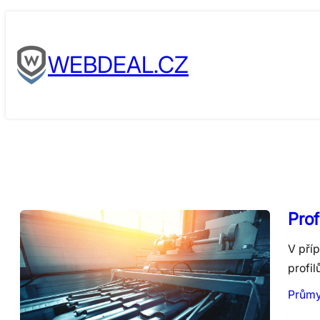
Skip
to
WEBDEAL.CZ
content
Prof
V příp
profil
Průmy