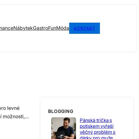
inance
Nábytek
Gastro
Fun
Móda
KONTAKT
pro levné
BLOGGING
ní možnosti,…
Pánská trička s
potiskem vyřeší
věčný problém s
dárky pro muže