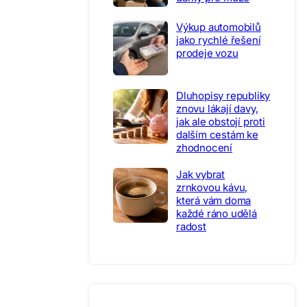
Výkup automobilů
jako rychlé řešení
prodeje vozu
Dluhopisy republiky
znovu lákají davy,
jak ale obstojí proti
dalším cestám ke
zhodnocení
Jak vybrat
zrnkovou kávu,
která vám doma
každé ráno udělá
radost