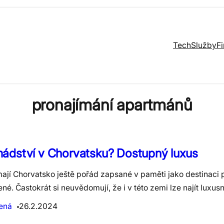
Tech
Služby
F
pronajímání apartmánů
ádství v Chorvatsku? Dostupný luxus
mají Chorvatsko ještě pořád zapsané v paměti jako destinaci 
né. Častokrát si neuvědomují, že i v této zemi lze najít luxus
ená
26.2.2024