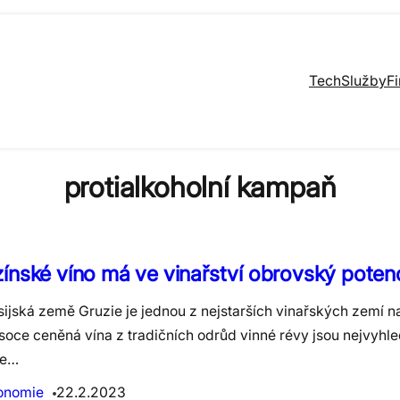
Tech
Služby
F
protialkoholní kampaň
ínské víno má ve vinařství obrovský potenc
sijská země Gruzie je jednou z nejstarších vinařských zemí n
ysoce ceněná vína z tradičních odrůd vinné révy jsou nejvyhl
ze…
onomie
22.2.2023