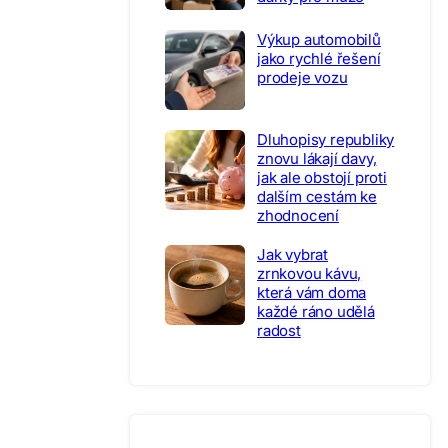
Výkup automobilů
jako rychlé řešení
prodeje vozu
Dluhopisy republiky
znovu lákají davy,
jak ale obstojí proti
dalším cestám ke
zhodnocení
Jak vybrat
zrnkovou kávu,
která vám doma
každé ráno udělá
radost