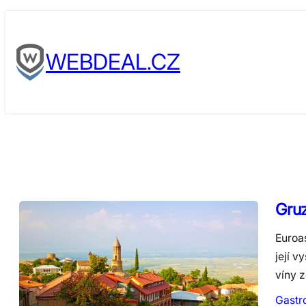
Skip
to
WEBDEAL.CZ
content
Gruz
Euroa
její v
víny 
Gastr