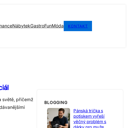
inance
Nábytek
Gastro
Fun
Móda
KONTAKT
iál
a světě, přičemž
BLOGGING
edávanějšími
Pánská trička s
potiskem vyřeší
věčný problém s
dárky pro muže