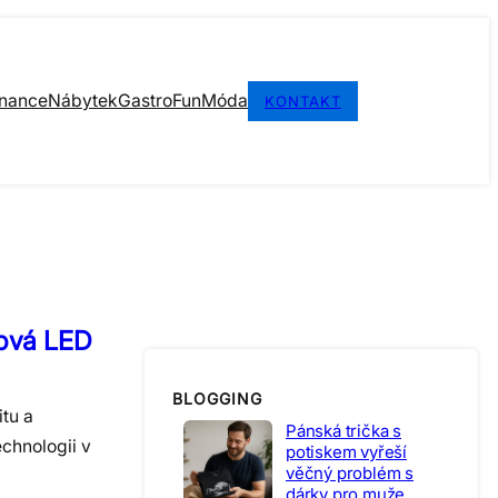
inance
Nábytek
Gastro
Fun
Móda
KONTAKT
lová LED
BLOGGING
tu a
Pánská trička s
echnologii v
potiskem vyřeší
věčný problém s
dárky pro muže