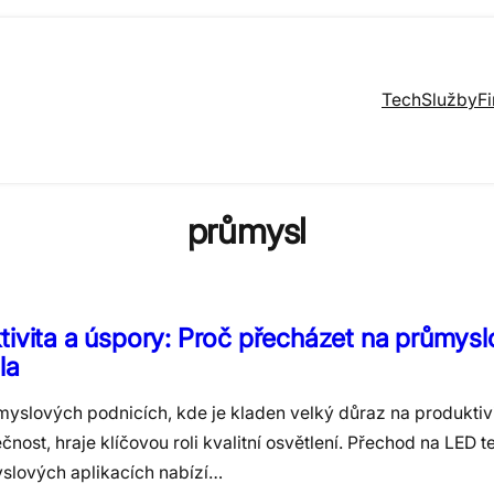
Tech
Služby
F
průmysl
tivita a úspory: Proč přecházet na průmys
la
myslových podnicích, kde je kladen velký důraz na produktivi
nost, hraje klíčovou roli kvalitní osvětlení. Přechod na LED t
slových aplikacích nabízí…