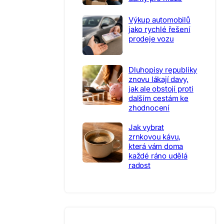
Výkup automobilů
jako rychlé řešení
prodeje vozu
Dluhopisy republiky
znovu lákají davy,
jak ale obstojí proti
dalším cestám ke
zhodnocení
Jak vybrat
zrnkovou kávu,
která vám doma
každé ráno udělá
radost