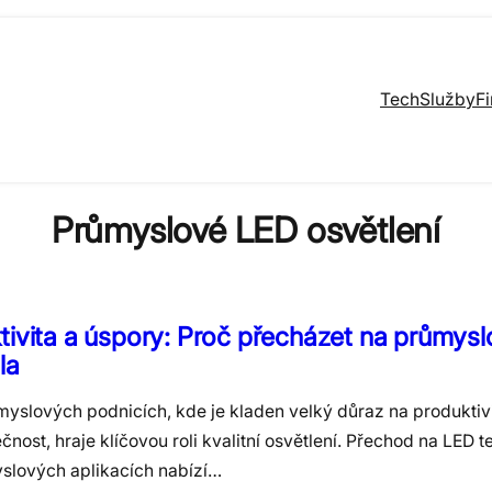
Tech
Služby
F
Průmyslové LED osvětlení
tivita a úspory: Proč přecházet na průmys
la
myslových podnicích, kde je kladen velký důraz na produktivi
nost, hraje klíčovou roli kvalitní osvětlení. Přechod na LED t
slových aplikacích nabízí…