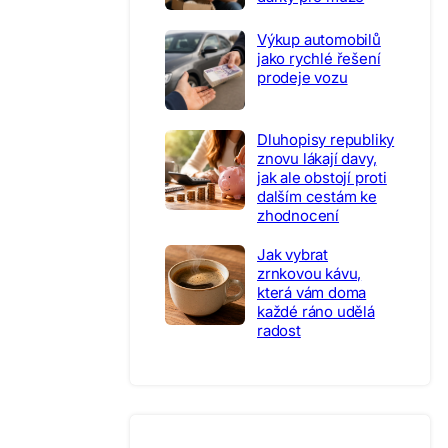
Výkup automobilů
jako rychlé řešení
prodeje vozu
Dluhopisy republiky
znovu lákají davy,
jak ale obstojí proti
dalším cestám ke
zhodnocení
Jak vybrat
zrnkovou kávu,
která vám doma
každé ráno udělá
radost