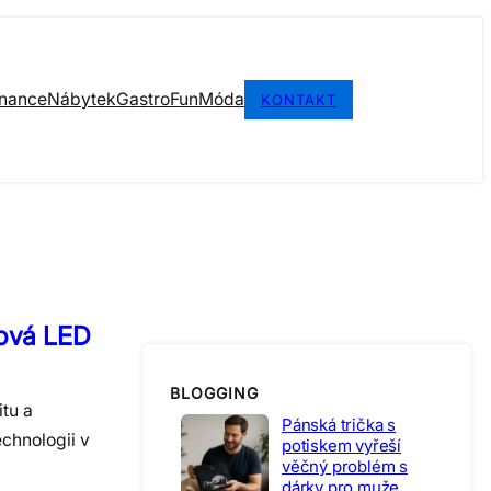
inance
Nábytek
Gastro
Fun
Móda
KONTAKT
lová LED
BLOGGING
tu a
Pánská trička s
echnologii v
potiskem vyřeší
věčný problém s
dárky pro muže