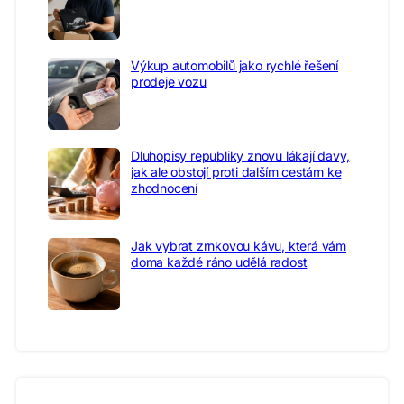
Výkup automobilů jako rychlé řešení
prodeje vozu
Dluhopisy republiky znovu lákají davy,
jak ale obstojí proti dalším cestám ke
zhodnocení
Jak vybrat zrnkovou kávu, která vám
doma každé ráno udělá radost