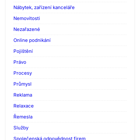
Nábytek, zařízení kanceláře
Nemovitosti
Nezařazené
Online podnikání
Pojištění
Právo
Procesy
Průmysl
Reklama
Relaxace
Řemesla
Služby
Společenská odpovědnost firem