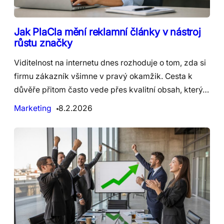
Jak PlaCla mění reklamní články v nástroj
růstu značky
Viditelnost na internetu dnes rozhoduje o tom, zda si
firmu zákazník všimne v pravý okamžik. Cesta k
důvěře přitom často vede přes kvalitní obsah, který…
Marketing
8.2.2026