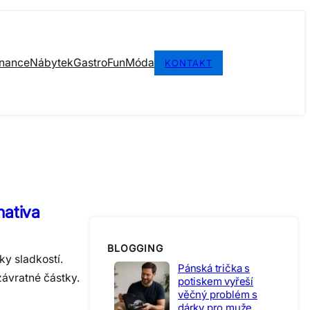
inance
Nábytek
Gastro
Fun
Móda
KONTAKT
nativa
BLOGGING
ky sladkostí.
Pánská trička s
závratné částky.
potiskem vyřeší
věčný problém s
dárky pro muže