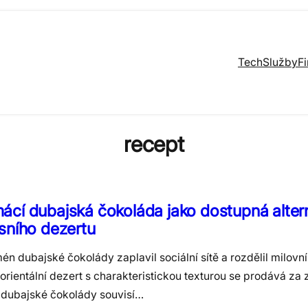
Tech
Služby
F
recept
cí dubajská čokoláda jako dostupná alter
sního dezertu
n dubajské čokolády zaplavil sociální sítě a rozdělil milovní
orientální dezert s charakteristickou texturou se prodává za 
 dubajské čokolády souvisí…