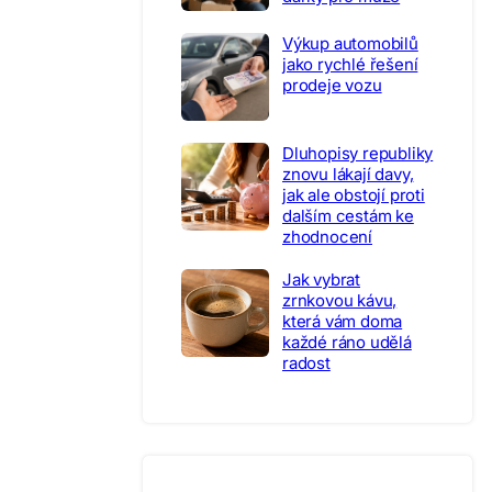
Výkup automobilů
jako rychlé řešení
prodeje vozu
Dluhopisy republiky
znovu lákají davy,
jak ale obstojí proti
dalším cestám ke
zhodnocení
Jak vybrat
zrnkovou kávu,
která vám doma
každé ráno udělá
radost