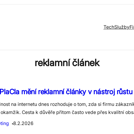
Tech
Služby
F
reklamní článek
PlaCla mění reklamní články v nástroj růst
lnost na internetu dnes rozhoduje o tom, zda si firmu zákazn
 okamžik. Cesta k důvěře přitom často vede přes kvalitní obs
ting
8.2.2026