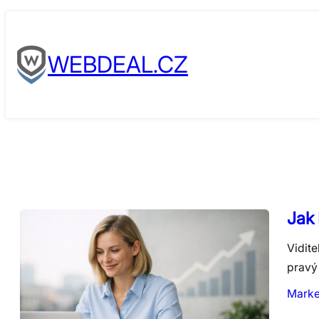
Skip
to
WEBDEAL.CZ
content
Jak 
Vidite
pravý
Marke