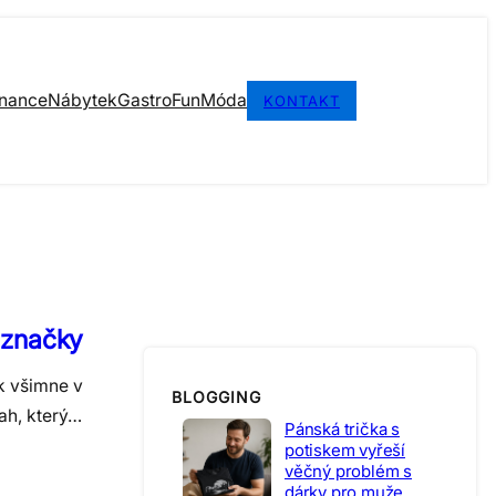
inance
Nábytek
Gastro
Fun
Móda
KONTAKT
u značky
ík všimne v
BLOGGING
ah, který…
Pánská trička s
potiskem vyřeší
věčný problém s
dárky pro muže