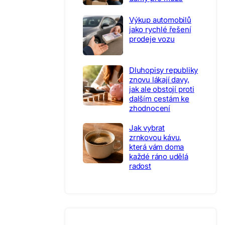
Výkup automobilů
jako rychlé řešení
prodeje vozu
Dluhopisy republiky
znovu lákají davy,
jak ale obstojí proti
dalším cestám ke
zhodnocení
Jak vybrat
zrnkovou kávu,
která vám doma
každé ráno udělá
radost