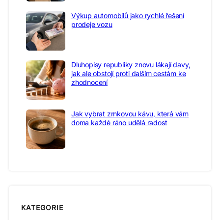
Výkup automobilů jako rychlé řešení
prodeje vozu
Dluhopisy republiky znovu lákají davy,
jak ale obstojí proti dalším cestám ke
zhodnocení
Jak vybrat zrnkovou kávu, která vám
doma každé ráno udělá radost
KATEGORIE