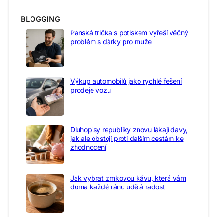
BLOGGING
Pánská trička s potiskem vyřeší věčný
problém s dárky pro muže
Výkup automobilů jako rychlé řešení
prodeje vozu
Dluhopisy republiky znovu lákají davy,
jak ale obstojí proti dalším cestám ke
zhodnocení
Jak vybrat zrnkovou kávu, která vám
doma každé ráno udělá radost