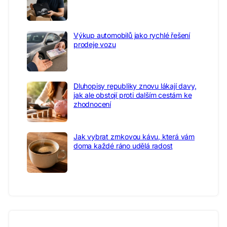
Výkup automobilů jako rychlé řešení
prodeje vozu
Dluhopisy republiky znovu lákají davy,
jak ale obstojí proti dalším cestám ke
zhodnocení
Jak vybrat zrnkovou kávu, která vám
doma každé ráno udělá radost