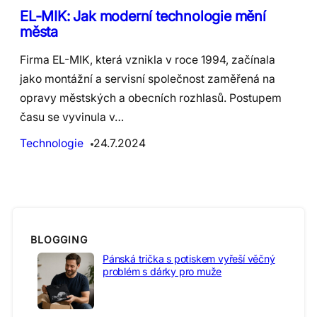
EL-MIK: Jak moderní technologie mění
města
Firma EL-MIK, která vznikla v roce 1994, začínala
jako montážní a servisní společnost zaměřená na
opravy městských a obecních rozhlasů. Postupem
času se vyvinula v…
Technologie
24.7.2024
BLOGGING
Pánská trička s potiskem vyřeší věčný
problém s dárky pro muže