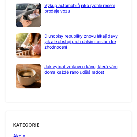
Výkup automobilů jako rychlé řešení
prodeje vozu
Dluhopisy republiky znovu lákají davy,
jak ale obstojí proti dalším cestám ke
zhodnocení
Jak vybrat zrnkovou kávu, která vám
doma každé ráno udělá radost
KATEGORIE
Akcie