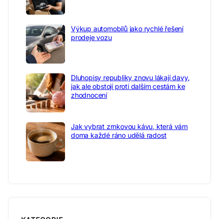
Výkup automobilů jako rychlé řešení
prodeje vozu
Dluhopisy republiky znovu lákají davy,
jak ale obstojí proti dalším cestám ke
zhodnocení
Jak vybrat zrnkovou kávu, která vám
doma každé ráno udělá radost