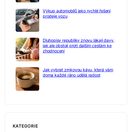
Výkup automobilů jako rychlé řešení
prodeje vozu
Dluhopisy republiky znovu lákají davy,
jak ale obstojí proti dalším cestám ke
zhodnocení
Jak vybrat zrnkovou kávu, která vám
doma každé ráno udělá radost
KATEGORIE