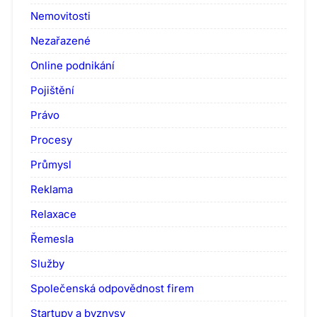
Nemovitosti
Nezařazené
Online podnikání
Pojištění
Právo
Procesy
Průmysl
Reklama
Relaxace
Řemesla
Služby
Společenská odpovědnost firem
Startupy a byznysy