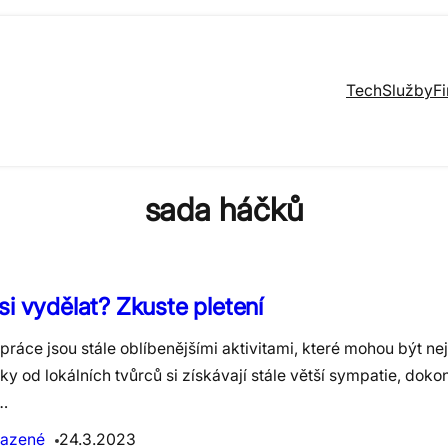
Tech
Služby
F
sada háčků
si vydělat? Zkuste pletení
práce jsou stále oblíbenějšími aktivitami, které mohou být ne
y od lokálních tvůrců si získávají stále větší sympatie, dok
…
azené
24.3.2023