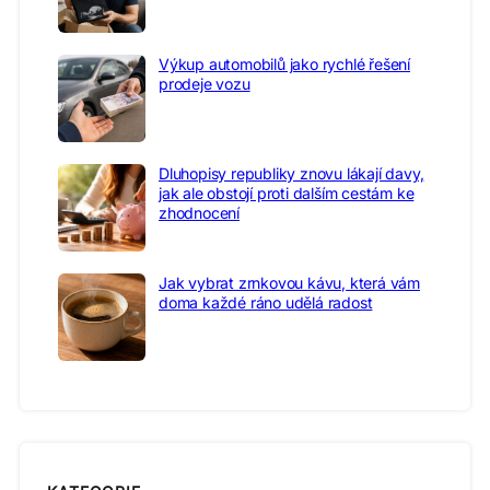
Výkup automobilů jako rychlé řešení
prodeje vozu
Dluhopisy republiky znovu lákají davy,
jak ale obstojí proti dalším cestám ke
zhodnocení
Jak vybrat zrnkovou kávu, která vám
doma každé ráno udělá radost